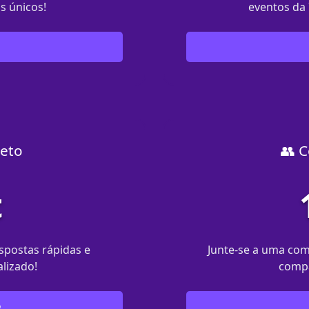
s únicos!
eventos da
reto
👥 
t
espostas rápidas e
Junte-se a uma com
lizado!
compa
e