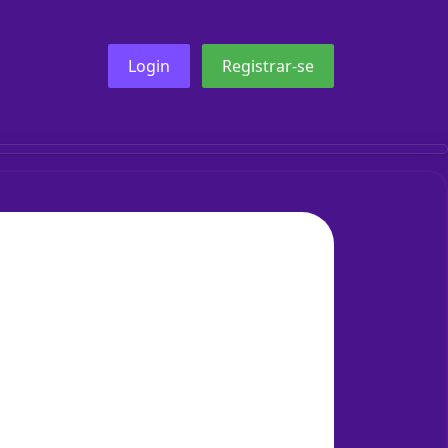
Login
Registrar-se