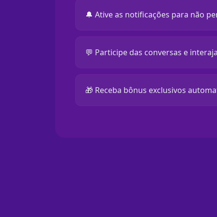
🔔 Ative as notificações para não p
💬 Participe das conversas e interaj
🎁 Receba bônus exclusivos autom