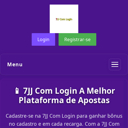
Login
Registrar-se
Menu
📱 7JJ Com Login A Melhor
Plataforma de Apostas
Cadastre-se na 7JJ Com Login para ganhar bônus
no cadastro e em cada recarga. Com a 7JJ Com