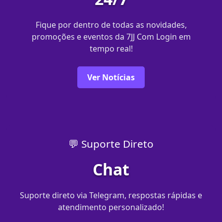
Fique por dentro de todas as novidades,
promoções e eventos da 7JJ Com Login em
tempo real!
Ver Notícias
💬 Suporte Direto
Chat
Suporte direto via Telegram, respostas rápidas e
atendimento personalizado!