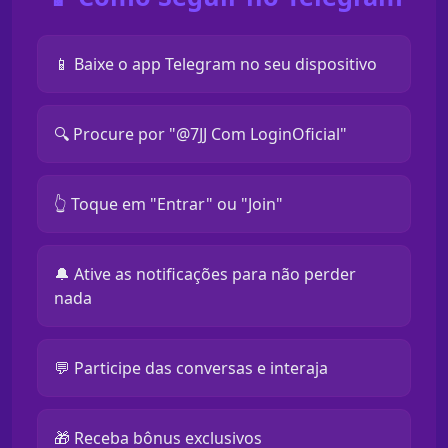
📱 Baixe o app Telegram no seu dispositivo
🔍 Procure por "@7JJ Com LoginOficial"
👆 Toque em "Entrar" ou "Join"
🔔 Ative as notificações para não perder
nada
💬 Participe das conversas e interaja
🎁 Receba bônus exclusivos