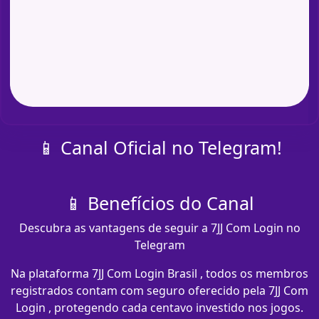
📱 Canal Oficial no Telegram!
📱 Benefícios do Canal
Descubra as vantagens de seguir a 7JJ Com Login no
Telegram
Na plataforma 7JJ Com Login Brasil , todos os membros
registrados contam com seguro oferecido pela 7JJ Com
Login , protegendo cada centavo investido nos jogos.