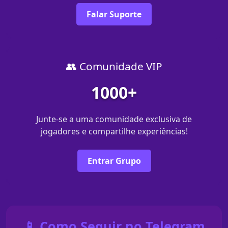
Falar Suporte
👥 Comunidade VIP
1000+
Junte-se a uma comunidade exclusiva de
jogadores e compartilhe experiências!
Entrar Grupo
📱 Como Seguir no Telegram