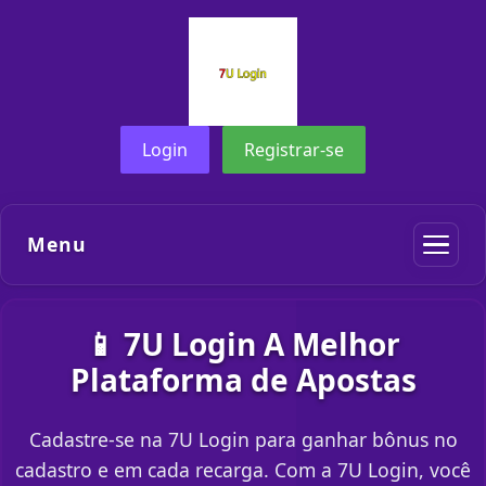
Login
Registrar-se
Menu
📱 7U Login A Melhor
Plataforma de Apostas
Cadastre-se na 7U Login para ganhar bônus no
cadastro e em cada recarga. Com a 7U Login, você