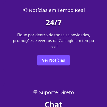
📢 Notícias em Tempo Real
24/7
Fique por dentro de todas as novidades,
promoções e eventos da 7U Login em tempo
real!
Ver Notícias
💬 Suporte Direto
Chat