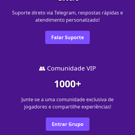
Suporte direto via Telegram, respostas rápidas e
atendimento personalizado!
Falar Suporte
👥 Comunidade VIP
1000+
Junte-se a uma comunidade exclusiva de
jogadores e compartilhe experiências!
Entrar Grupo