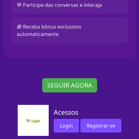
💬 Participe das conversas e interaja
🎁 Receba bônus exclusivos
automaticamente
SEGUIR AGORA
Acessos
Login
Registrar-se