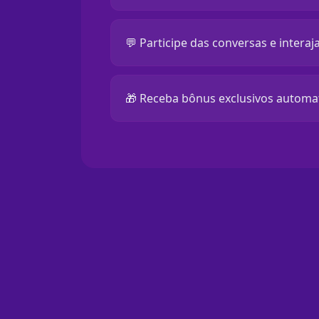
💬 Participe das conversas e interaj
🎁 Receba bônus exclusivos autom