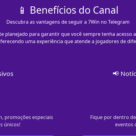
📱 Benefícios do Canal
Descubra as vantagens de seguir a 7Win no Telegram
e planejado para garantir que você sempre tenha acesso ao
, oferecendo uma experiência que atende a jogadores de dife
sivos
📢 Notí
m, promoções especiais
Fique por dentro d
s únicos!
eventos 