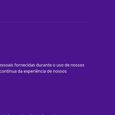
essoais fornecidas durante o uso de nossos
 contínua da experiência de nossos