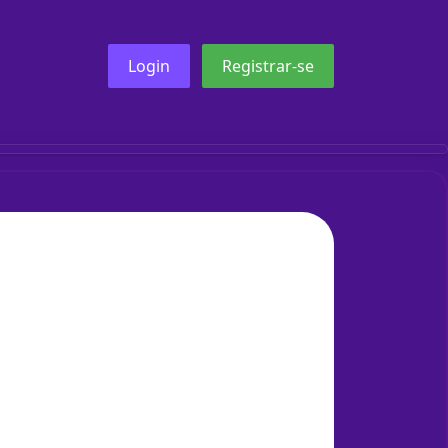
Login
Registrar-se