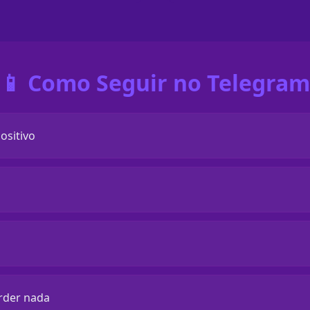
📱 Como Seguir no Telegram
ositivo
erder nada