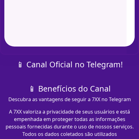
📱 Canal Oficial no Telegram!
📱 Benefícios do Canal
Descubra as vantagens de seguir a 7XX no Telegram
A 7XX valoriza a privacidade de seus usuários e está
empenhada em proteger todas as informações
pessoais fornecidas durante o uso de nossos serviços.
Todos os dados coletados são utilizados