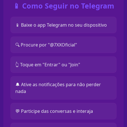
📱 Como Seguir no Telegram
📱 Baixe o app Telegram no seu dispositivo
🔍 Procure por "@7XXOficial"
👆 Toque em "Entrar" ou "Join"
🔔 Ative as notificações para não perder
nada
💬 Participe das conversas e interaja