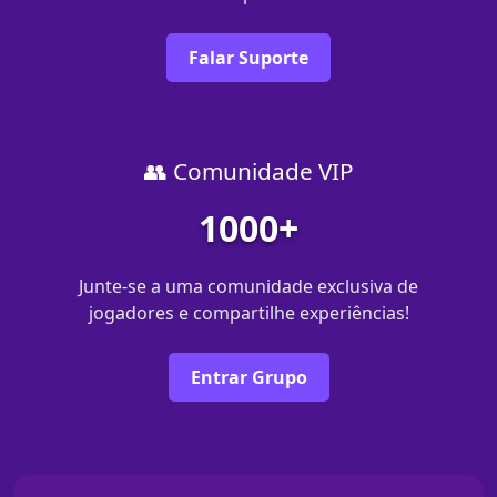
Falar Suporte
👥 Comunidade VIP
1000+
Junte-se a uma comunidade exclusiva de
jogadores e compartilhe experiências!
Entrar Grupo