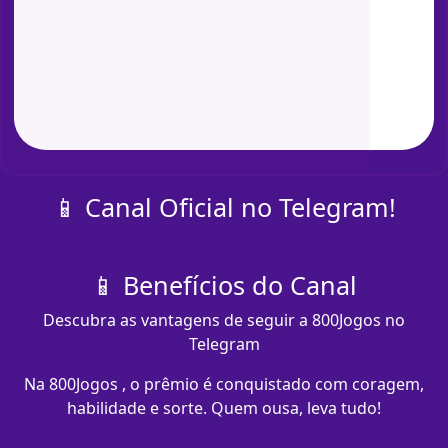
📱 Canal Oficial no Telegram!
📱 Benefícios do Canal
Descubra as vantagens de seguir a 800Jogos no
Telegram
Na 800Jogos , o prêmio é conquistado com coragem,
habilidade e sorte. Quem ousa, leva tudo!