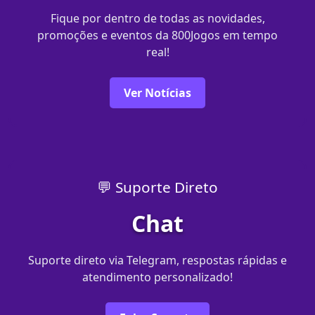
Fique por dentro de todas as novidades,
promoções e eventos da 800Jogos em tempo
real!
Ver Notícias
💬 Suporte Direto
Chat
Suporte direto via Telegram, respostas rápidas e
atendimento personalizado!