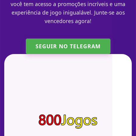
você tem acesso a promoções incríveis e uma
experiência de jogo inigualável. Junte-se aos
vencedores agora!
SEGUIR NO TELEGRAM