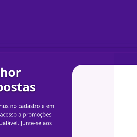
lhor
postas
nus no cadastro e em
 acesso a promoções
ualável. Junte-se aos