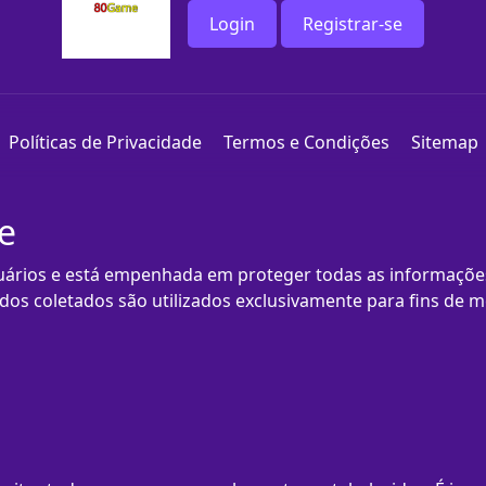
Login
Registrar-se
Políticas de Privacidade
Termos e Condições
Sitemap
de
suários e está empenhada em proteger todas as informaçõe
os coletados são utilizados exclusivamente para fins de m