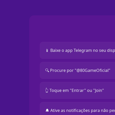
📱 Baixe o app Telegram no seu disp
🔍 Procure por "@80GameOficial"
👆 Toque em "Entrar" ou "Join"
🔔 Ative as notificações para não p