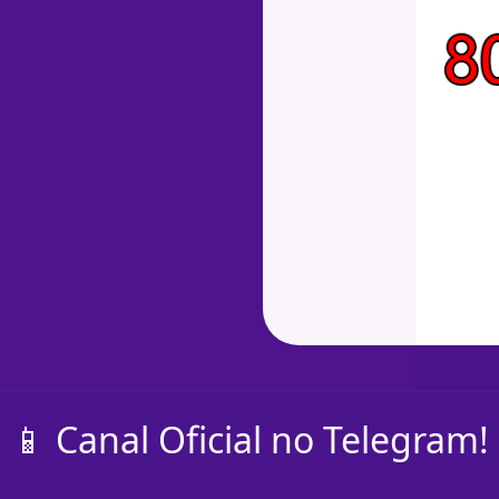
📱 Canal Oficial no Telegram!