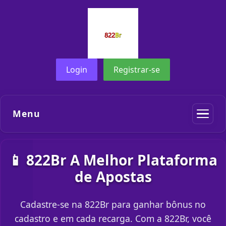
Login
Registrar-se
Menu
📱 822Br A Melhor Plataforma
de Apostas
Cadastre-se na 822Br para ganhar bônus no
cadastro e em cada recarga. Com a 822Br, você