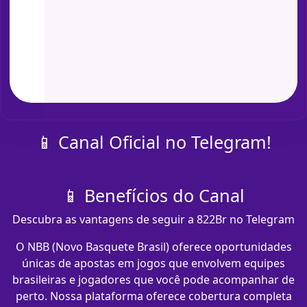
📱 Canal Oficial no Telegram!
📱 Benefícios do Canal
Descubra as vantagens de seguir a 822Br no Telegram
O NBB (Novo Basquete Brasil) oferece oportunidades
únicas de apostas em jogos que envolvem equipes
brasileiras e jogadores que você pode acompanhar de
perto. Nossa plataforma oferece cobertura completa