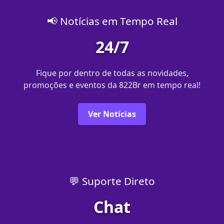
📢 Notícias em Tempo Real
24/7
Fique por dentro de todas as novidades,
promoções e eventos da 822Br em tempo real!
Ver Notícias
💬 Suporte Direto
Chat