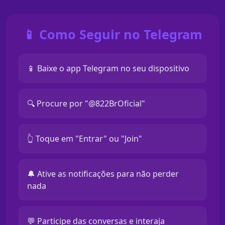
📱 Como Seguir no Telegram
📱 Baixe o app Telegram no seu dispositivo
🔍 Procure por "@822BrOficial"
👆 Toque em "Entrar" ou "Join"
🔔 Ative as notificações para não perder
nada
💬 Participe das conversas e interaja