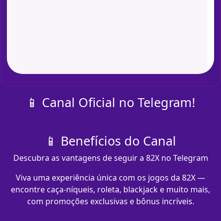
📱 Canal Oficial no Telegram!
📱 Benefícios do Canal
Descubra as vantagens de seguir a 82X no Telegram
Viva uma experiência única com os jogos da 82X —
encontre caça-níqueis, roleta, blackjack e muito mais,
com promoções exclusivas e bônus incríveis.