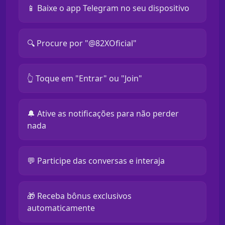
📱 Baixe o app Telegram no seu dispositivo
🔍 Procure por "@82XOficial"
👆 Toque em "Entrar" ou "Join"
🔔 Ative as notificações para não perder
nada
💬 Participe das conversas e interaja
🎁 Receba bônus exclusivos
automaticamente