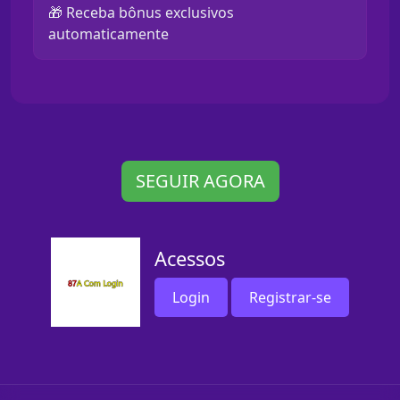
🎁 Receba bônus exclusivos
automaticamente
SEGUIR AGORA
Acessos
Login
Registrar-se