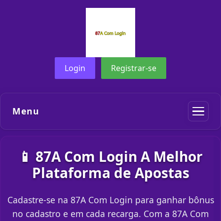
Login
Registrar-se
Menu
📱 87A Com Login A Melhor
Plataforma de Apostas
Cadastre-se na 87A Com Login para ganhar bônus
no cadastro e em cada recarga. Com a 87A Com