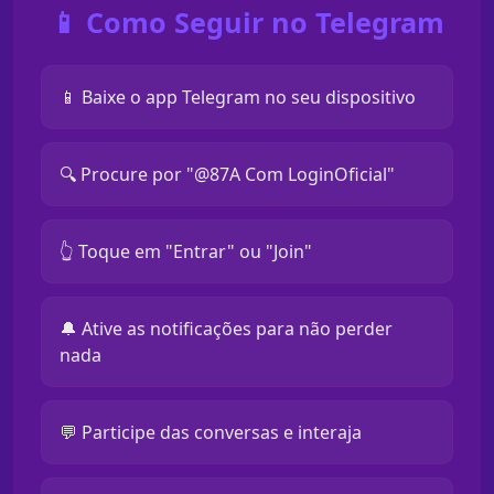
📱 Como Seguir no Telegram
📱 Baixe o app Telegram no seu dispositivo
🔍 Procure por "@87A Com LoginOficial"
👆 Toque em "Entrar" ou "Join"
🔔 Ative as notificações para não perder
nada
💬 Participe das conversas e interaja