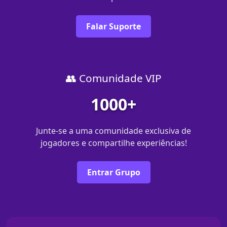
Falar Suporte
👥 Comunidade VIP
1000+
Junte-se a uma comunidade exclusiva de
jogadores e compartilhe experiências!
Entrar Grupo