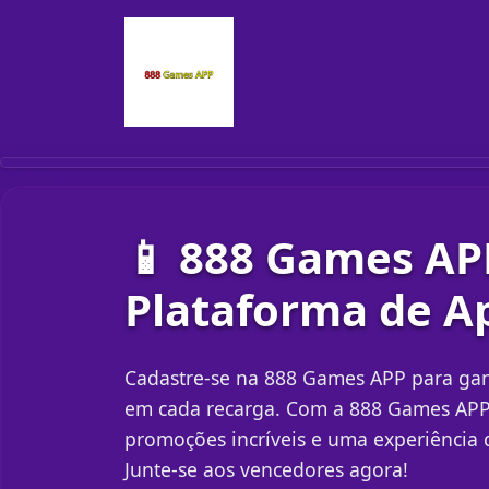
📱 888 Games AP
Plataforma de A
Cadastre-se na 888 Games APP para gan
em cada recarga. Com a 888 Games APP,
promoções incríveis e uma experiência d
Junte-se aos vencedores agora!