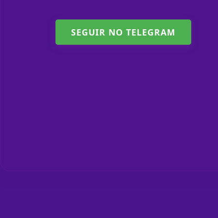
SEGUIR NO TELEGRAM