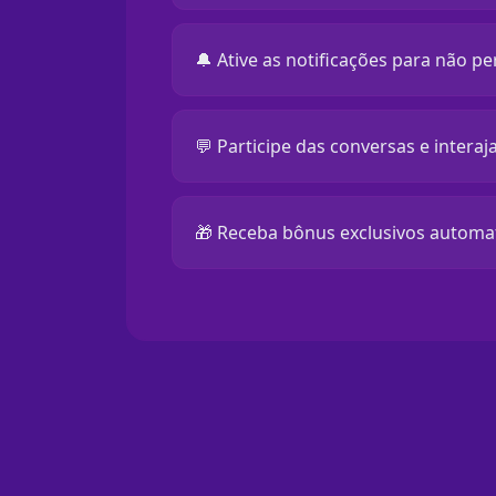
🔔 Ative as notificações para não p
💬 Participe das conversas e interaj
🎁 Receba bônus exclusivos autom