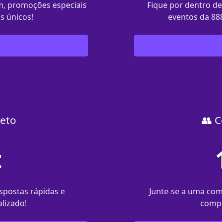
m, promoções especiais
Fique por dentro d
s únicos!
eventos da 88
reto
👥 
t
espostas rápidas e
Junte-se a uma com
lizado!
compa