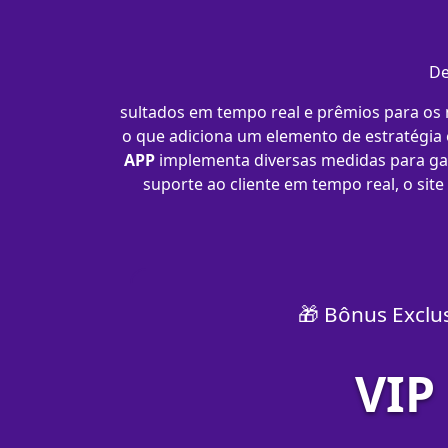
De
sultados em tempo real e prêmios para os 
o que adiciona um elemento de estratégia e
APP
implementa diversas medidas para gar
suporte ao cliente em tempo real, o si
🎁 Bônus Exclu
VIP