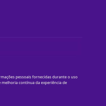
ormações pessoais fornecidas durante o uso
e melhoria contínua da experiência de