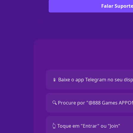
Falar Suport
📱 Baixe o app Telegram no seu disp
🔍 Procure por "@888 Games APPOfi
👆 Toque em "Entrar" ou "Join"