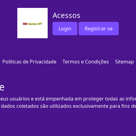
Acessos
Login
Registrar-se
Políticas de Privacidade
Termos e Condições
Sitemap
de
 seus usuários e está empenhada em proteger todas as inf
dados coletados são utilizados exclusivamente para fins d