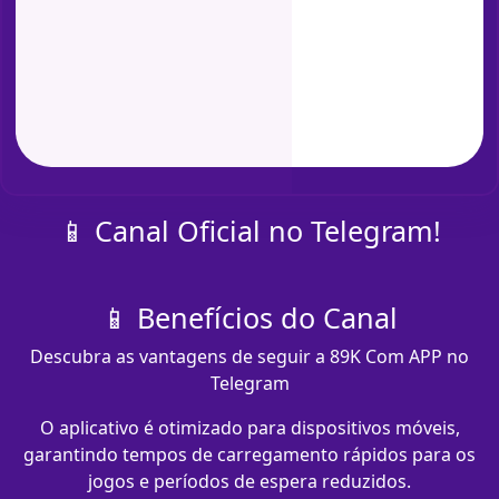
📱 Canal Oficial no Telegram!
📱 Benefícios do Canal
Descubra as vantagens de seguir a 89K Com APP no
Telegram
O aplicativo é otimizado para dispositivos móveis,
garantindo tempos de carregamento rápidos para os
jogos e períodos de espera reduzidos.