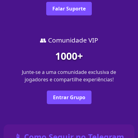
Falar Suporte
👥 Comunidade VIP
1000+
Junte-se a uma comunidade exclusiva de
jogadores e compartilhe experiências!
Entrar Grupo
📱 Como Seguir no Telegram