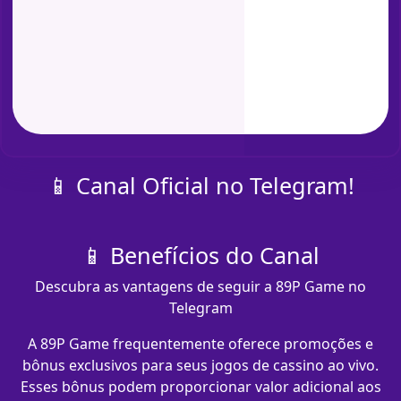
📱 Canal Oficial no Telegram!
📱 Benefícios do Canal
Descubra as vantagens de seguir a 89P Game no
Telegram
A 89P Game frequentemente oferece promoções e
bônus exclusivos para seus jogos de cassino ao vivo.
Esses bônus podem proporcionar valor adicional aos