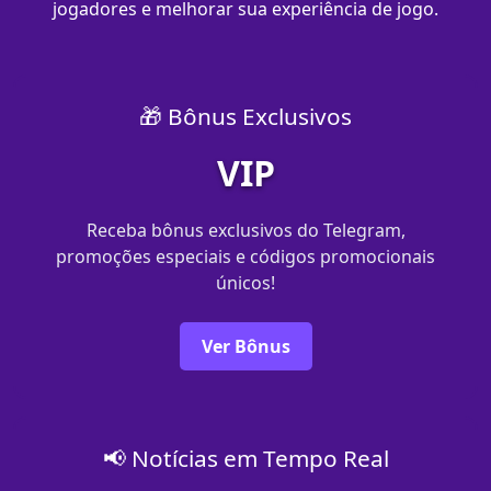
jogadores e melhorar sua experiência de jogo.
🎁 Bônus Exclusivos
VIP
Receba bônus exclusivos do Telegram,
promoções especiais e códigos promocionais
únicos!
Ver Bônus
📢 Notícias em Tempo Real