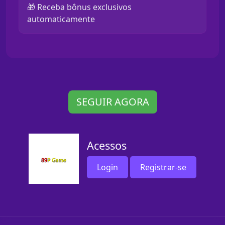
🎁 Receba bônus exclusivos
automaticamente
SEGUIR AGORA
Acessos
Login
Registrar-se