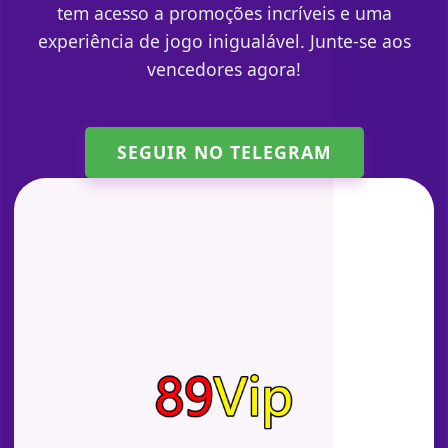
tem acesso a promoções incríveis e uma
experiência de jogo inigualável. Junte-se aos
vencedores agora!
SEGUIR NO TELEGRAM