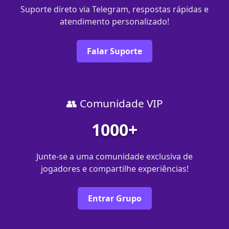
Suporte direto via Telegram, respostas rápidas e
atendimento personalizado!
Falar Suporte
👥 Comunidade VIP
1000+
Junte-se a uma comunidade exclusiva de
jogadores e compartilhe experiências!
Entrar Grupo