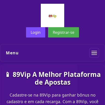
Login
Registrar-se
Menu
📱 89Vip A Melhor Plataforma
de Apostas
Cadastre-se na 89Vip para ganhar bônus no
cadastro e em cada recarga. Com a 89Vip, você