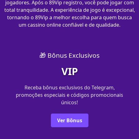
jogadores. Após o 89Vip registro, você pode jogar com
total tranquilidade. A experiência de jogo é excepcional,
tornando o 89Vip a melhor escolha para quem busca
um cassino online confiável e de qualidade.
🎁 Bônus Exclusivos
VIP
Receba bônus exclusivos do Telegram,
promoções especiais e códigos promocionais
únicos!
Ver Bônus