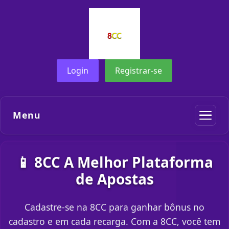
Login
Registrar-se
Menu
📱 8CC A Melhor Plataforma
de Apostas
Cadastre-se na 8CC para ganhar bônus no
cadastro e em cada recarga. Com a 8CC, você tem