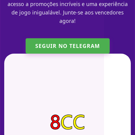
acesso a promoções incríveis e uma experiência
de jogo inigualável. Junte-se aos vencedores
agora!
SEGUIR NO TELEGRAM