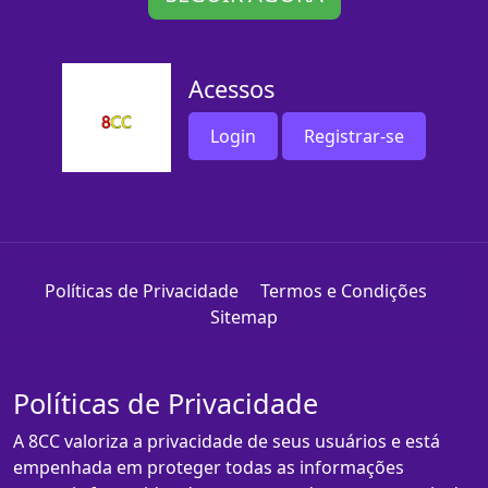
Acessos
Login
Registrar-se
Políticas de Privacidade
Termos e Condições
Sitemap
Políticas de Privacidade
A 8CC valoriza a privacidade de seus usuários e está
empenhada em proteger todas as informações