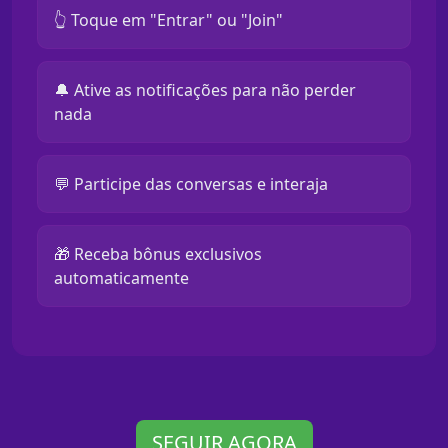
👆 Toque em "Entrar" ou "Join"
🔔 Ative as notificações para não perder
nada
💬 Participe das conversas e interaja
🎁 Receba bônus exclusivos
automaticamente
SEGUIR AGORA