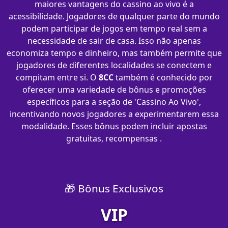
maiores vantagens do cassino ao vivo é a
acessibilidade. Jogadores de qualquer parte do mundo
podem participar de jogos em tempo real sem a
necessidade de sair de casa. Isso não apenas
economiza tempo e dinheiro, mas também permite que
jogadores de diferentes localidades se conectem e
compitam entre si. O
8CC
também é conhecido por
oferecer uma variedade de bônus e promoções
específicos para a seção de 'Cassino Ao Vivo',
incentivando novos jogadores a experimentarem essa
modalidade. Esses bônus podem incluir apostas
gratuitas, recompensas .
🎁 Bônus Exclusivos
VIP