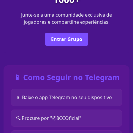
Junte-se a uma comunidade exclusiva de
jogadores e compartilhe experiências!
Entrar Grupo
📱 Como Seguir no Telegram
📱 Baixe o app Telegram no seu dispositivo
🔍 Procure por "@8CCOficial"