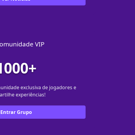
Comunidade VIP
1000+
unidade exclusiva de jogadores e
rtilhe experiências!
Entrar Grupo