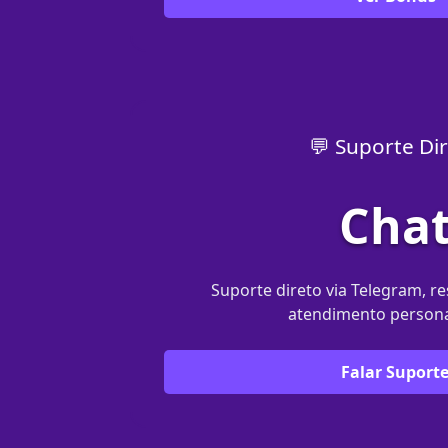
💬 Suporte Di
Cha
Suporte direto via Telegram, r
atendimento persona
Falar Suport