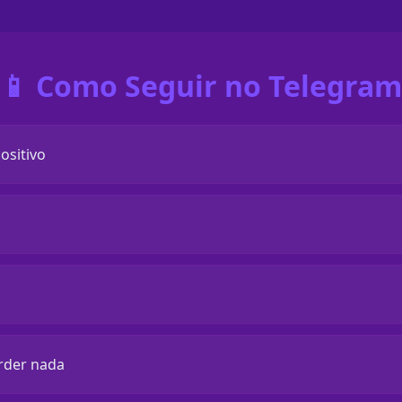
📱 Como Seguir no Telegram
ositivo
erder nada