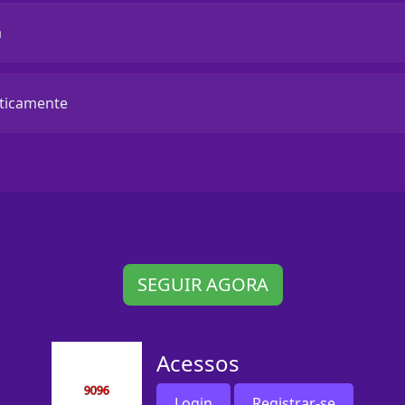
a
aticamente
SEGUIR AGORA
Acessos
Login
Registrar-se