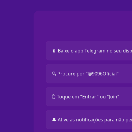
📱 Baixe o app Telegram no seu disp
🔍 Procure por "@9096Oficial"
👆 Toque em "Entrar" ou "Join"
🔔 Ative as notificações para não p