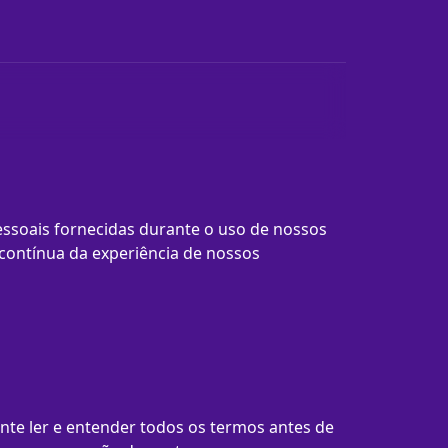
essoais fornecidas durante o uso de nossos
 contínua da experiência de nossos
nte ler e entender todos os termos antes de