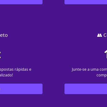
reto
👥 
t
espostas rápidas e
Junte-se a uma com
lizado!
compa
e