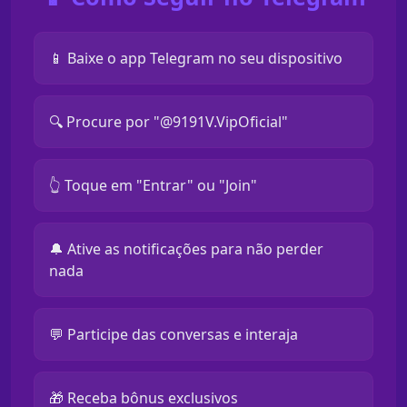
📱 Baixe o app Telegram no seu dispositivo
🔍 Procure por "@9191V.VipOficial"
👆 Toque em "Entrar" ou "Join"
🔔 Ative as notificações para não perder
nada
💬 Participe das conversas e interaja
🎁 Receba bônus exclusivos