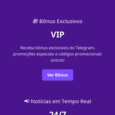
🎁 Bônus Exclusivos
VIP
Receba bônus exclusivos do Telegram,
promoções especiais e códigos promocionais
únicos!
Ver Bônus
📢 Notícias em Tempo Real
24/7