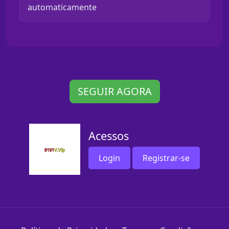
automaticamente
SEGUIR AGORA
Acessos
Login
Registrar-se