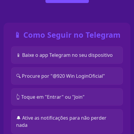
📱 Como Seguir no Telegram
📱 Baixe o app Telegram no seu dispositivo
🔍 Procure por "@920 Win LoginOficial"
👆 Toque em "Entrar" ou "Join"
🔔 Ative as notificações para não perder
nada