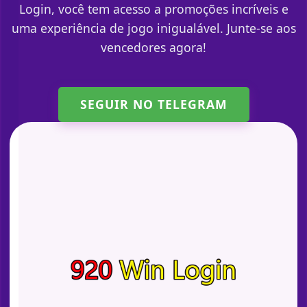
Login, você tem acesso a promoções incríveis e
uma experiência de jogo inigualável. Junte-se aos
vencedores agora!
SEGUIR NO TELEGRAM