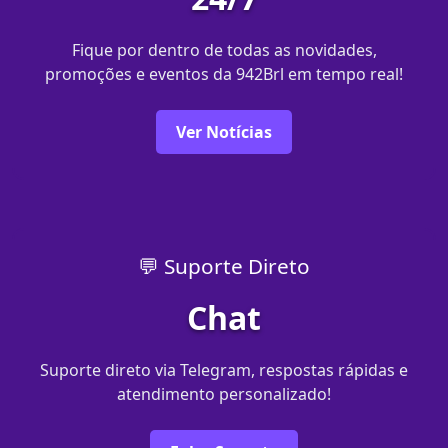
Fique por dentro de todas as novidades,
promoções e eventos da 942Brl em tempo real!
Ver Notícias
💬 Suporte Direto
Chat
Suporte direto via Telegram, respostas rápidas e
atendimento personalizado!