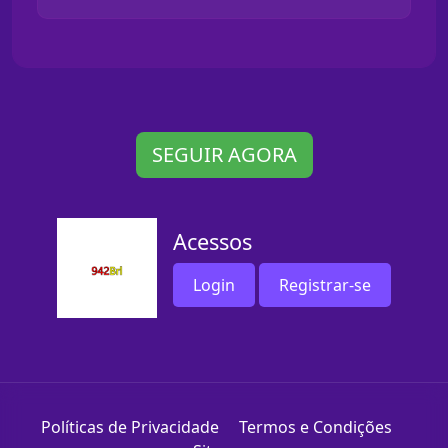
SEGUIR AGORA
Acessos
Login
Registrar-se
Políticas de Privacidade
Termos e Condições